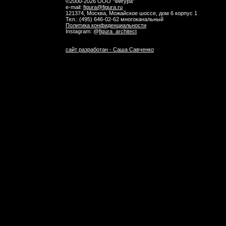
©2000-2026 ООО "Фигура"
e-mail:
figura@figura.ru
121374, Москва, Можайское шоссе, дом 6 корпус 1
Тел.:
(495) 646-02-62 многоканальный
Политика конфиденциальности
Instagram: @
figura_architect
сайт разработан - Саша Савченко