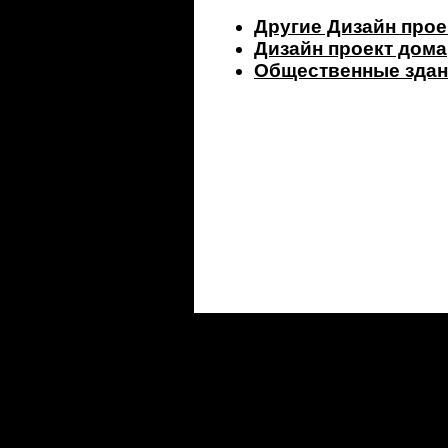
Другие Дизайн прое
Дизайн проект дома
Общественные здан
©2000-2026 ООО "Фигура"
e-mail:
figura@figura.ru
121374, Москва, Можайское шоссе, дом 6 корпус 1
Тел.:
(495) 646-02-62 многоканальный
Политика конфиденциальности
Instagram: @
figura_architect
сайт разработан - Саша Савченко