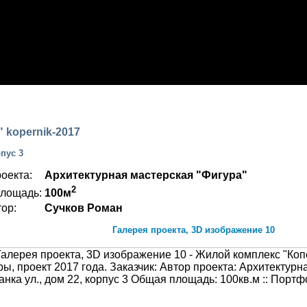
ТФОЛИО
 kopernik-2017
пус 3
оекта:
Архитектурная мастерская "Фигура"
2
лощадь:
100м
ор:
Сучков Роман
Галерея проекта, 3D изображение 10