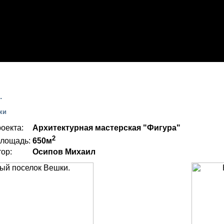
ТФОЛИО
.
ки
оекта:
Архитектурная мастерская "Фигура"
2
лощадь:
650м
ор:
Осипов Михаил