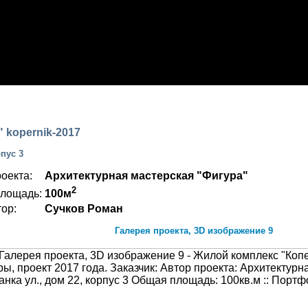
ТФОЛИО
 kopernik-2017
пус 3
оекта:
Архитектурная мастерская "Фигура"
2
лощадь:
100м
ор:
Сучков Роман
Галерея проекта, 3D изображение 9