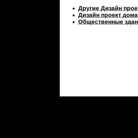
Другие Дизайн прое
Дизайн проект дома
Общественные здан
©2000-2026 ООО "Фигура"
e-mail:
figura@figura.ru
121374, Москва, Можайское шоссе, дом 6 корпус 1
Тел.:
(495) 646-02-62 многоканальный
Политика конфиденциальности
Instagram: @
figura_architect
сайт разработан - Саша Савченко